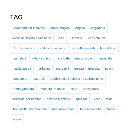
TAG
Accessori per la tavola
Anello magico
Angelo
Artigianato
Avvio del lavoro a uncinetto
Casa
Catenelle
centrotavola
Cerchio magico
collane a uncinetto
etichetta dei filati
fibra di latte
Inamidare
indurire i lavori
knit cafè
magic circle
maglia alta
maglia bassa
marketing
mercatini
mezza maglia alta
nylon
pentagono
piastrella
pubblicazioni periodiche sull'uncinetto
Punto gambero
Rivestire un anello
rosa
Scaldacollo
scarpine per neonati
sciarpa a spirale
sponsor
Stelle
stola
Tovaglietta all'americana
tutorial scarpine
tutorial youtube
Video
vinavil