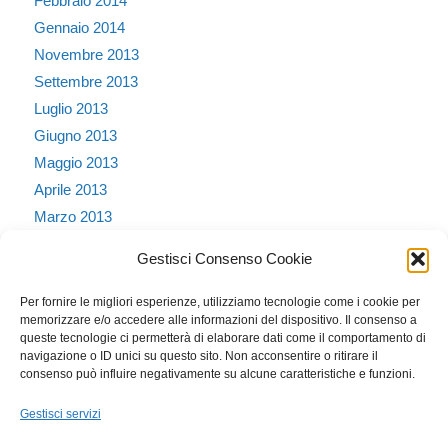
Febbraio 2014
Gennaio 2014
Novembre 2013
Settembre 2013
Luglio 2013
Giugno 2013
Maggio 2013
Aprile 2013
Marzo 2013
Febbraio 2013
Gestisci Consenso Cookie
Gennaio 2013
Dicembre 2012
Per fornire le migliori esperienze, utilizziamo tecnologie come i cookie per
memorizzare e/o accedere alle informazioni del dispositivo. Il consenso a
Ottobre 2011
queste tecnologie ci permetterà di elaborare dati come il comportamento di
Dicembre 2010
navigazione o ID unici su questo sito. Non acconsentire o ritirare il
consenso può influire negativamente su alcune caratteristiche e funzioni.
Novembre 2010
Settembre 2010
Gestisci servizi
Agosto 2010