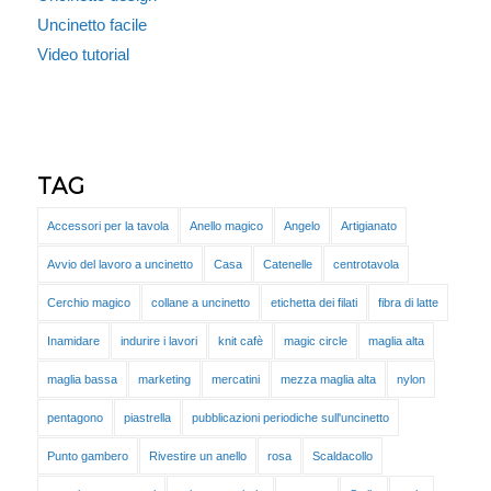
Uncinetto facile
Video tutorial
TAG
Accessori per la tavola
Anello magico
Angelo
Artigianato
Avvio del lavoro a uncinetto
Casa
Catenelle
centrotavola
Cerchio magico
collane a uncinetto
etichetta dei filati
fibra di latte
Inamidare
indurire i lavori
knit cafè
magic circle
maglia alta
maglia bassa
marketing
mercatini
mezza maglia alta
nylon
pentagono
piastrella
pubblicazioni periodiche sull'uncinetto
Punto gambero
Rivestire un anello
rosa
Scaldacollo