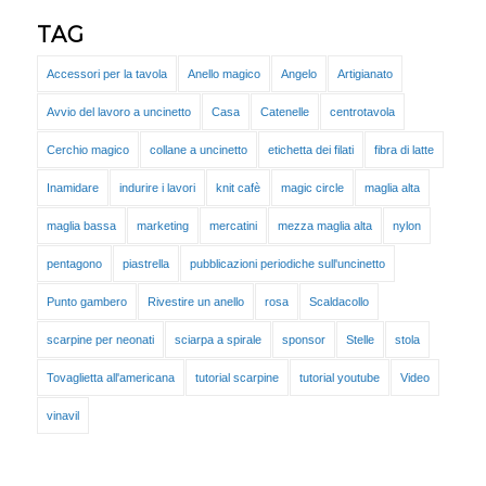
TAG
Accessori per la tavola
Anello magico
Angelo
Artigianato
Avvio del lavoro a uncinetto
Casa
Catenelle
centrotavola
Cerchio magico
collane a uncinetto
etichetta dei filati
fibra di latte
Inamidare
indurire i lavori
knit cafè
magic circle
maglia alta
maglia bassa
marketing
mercatini
mezza maglia alta
nylon
pentagono
piastrella
pubblicazioni periodiche sull'uncinetto
Punto gambero
Rivestire un anello
rosa
Scaldacollo
scarpine per neonati
sciarpa a spirale
sponsor
Stelle
stola
Tovaglietta all'americana
tutorial scarpine
tutorial youtube
Video
vinavil