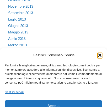
Novembre 2013
Settembre 2013
Luglio 2013
Giugno 2013
Maggio 2013
Aprile 2013
Marzo 2013
Febbraio 2013
Gestisci Consenso Cookie
Gennaio 2013
Dicembre 2012
Per fornire le migliori esperienze, utilizziamo tecnologie come i cookie per
memorizzare e/o accedere alle informazioni del dispositivo. Il consenso a
Ottobre 2011
queste tecnologie ci permetterà di elaborare dati come il comportamento di
Dicembre 2010
navigazione o ID unici su questo sito. Non acconsentire o ritirare il
consenso può influire negativamente su alcune caratteristiche e funzioni.
Novembre 2010
Settembre 2010
Gestisci servizi
Agosto 2010
Accetta