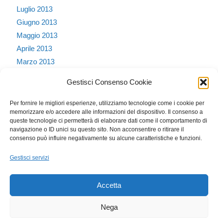
Luglio 2013
Giugno 2013
Maggio 2013
Aprile 2013
Marzo 2013
Febbraio 2013
Gestisci Consenso Cookie
Gennaio 2013
Dicembre 2012
Per fornire le migliori esperienze, utilizziamo tecnologie come i cookie per
memorizzare e/o accedere alle informazioni del dispositivo. Il consenso a
Ottobre 2011
queste tecnologie ci permetterà di elaborare dati come il comportamento di
Dicembre 2010
navigazione o ID unici su questo sito. Non acconsentire o ritirare il
consenso può influire negativamente su alcune caratteristiche e funzioni.
Novembre 2010
Settembre 2010
Gestisci servizi
Agosto 2010
Accetta
Nega