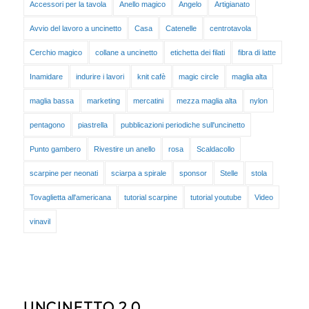
Accessori per la tavola
Anello magico
Angelo
Artigianato
Avvio del lavoro a uncinetto
Casa
Catenelle
centrotavola
Cerchio magico
collane a uncinetto
etichetta dei filati
fibra di latte
Inamidare
indurire i lavori
knit cafè
magic circle
maglia alta
maglia bassa
marketing
mercatini
mezza maglia alta
nylon
pentagono
piastrella
pubblicazioni periodiche sull'uncinetto
Punto gambero
Rivestire un anello
rosa
Scaldacollo
scarpine per neonati
sciarpa a spirale
sponsor
Stelle
stola
Tovaglietta all'americana
tutorial scarpine
tutorial youtube
Video
vinavil
UNCINETTO 2.0