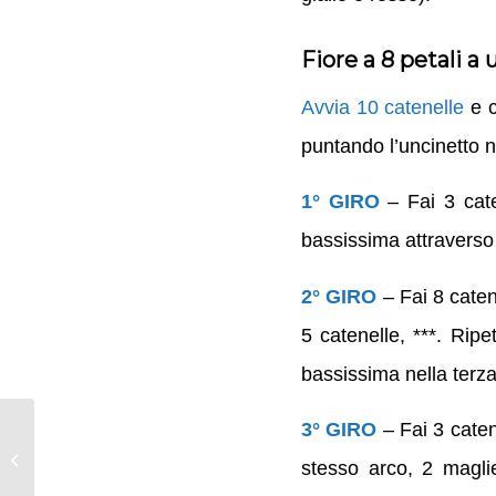
Fiore a 8 petali a 
Avvia 10 catenelle
e c
puntando l’uncinetto n
1° GIRO
– Fai 3 cate
bassissima attraverso l
2° GIRO
– Fai 8 caten
5 catenelle, ***. Ripe
bassissima nella terza 
3° GIRO
– Fai 3 catene
Tutorial uncinetto –
Come si lavora la
stesso arco, 2 maglie
maglia bassa