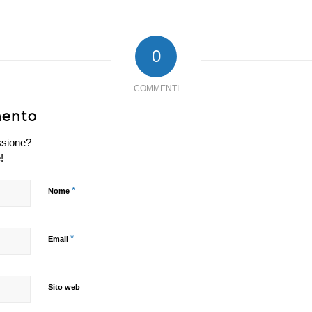
0
COMMENTI
mento
ssione?
!
*
Nome
*
Email
Sito web