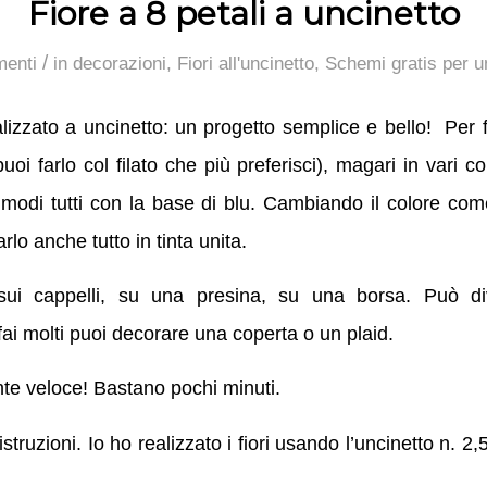
Fiore a 8 petali a uncinetto
/
enti
in
decorazioni
,
Fiori all'uncinetto
,
Schemi gratis per u
alizzato a uncinetto: un progetto semplice e bello! Per f
i farlo col filato che più preferisci), magari in vari col
modi tutti con la base di blu. Cambiando il colore co
rlo anche tutto in tinta unita.
 sui cappelli, su una presina, su una borsa. Può di
fai molti puoi decorare una coperta o un plaid.
nte veloce! Bastano pochi minuti.
istruzioni. Io ho realizzato i fiori usando l’uncinetto n. 2,