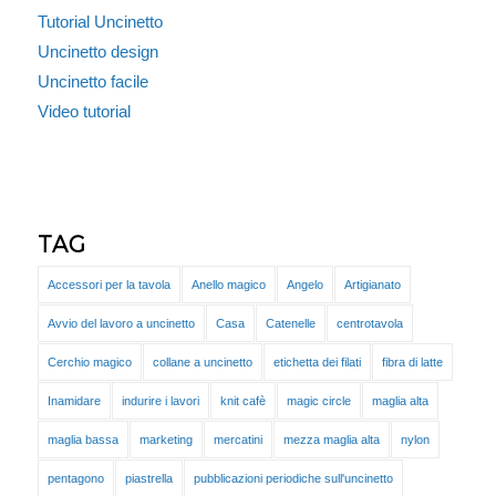
Tutorial Uncinetto
Uncinetto design
Uncinetto facile
Video tutorial
TAG
Accessori per la tavola
Anello magico
Angelo
Artigianato
Avvio del lavoro a uncinetto
Casa
Catenelle
centrotavola
Cerchio magico
collane a uncinetto
etichetta dei filati
fibra di latte
Inamidare
indurire i lavori
knit cafè
magic circle
maglia alta
maglia bassa
marketing
mercatini
mezza maglia alta
nylon
pentagono
piastrella
pubblicazioni periodiche sull'uncinetto