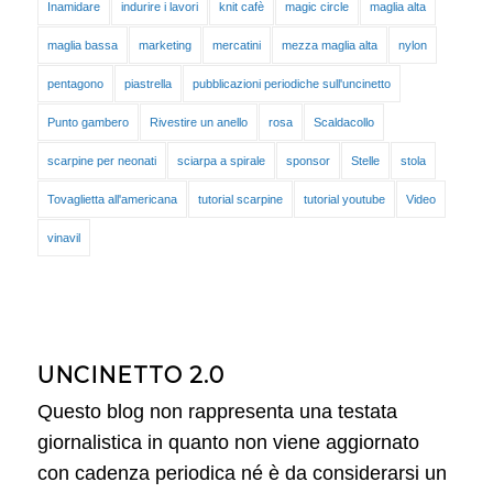
Inamidare
indurire i lavori
knit cafè
magic circle
maglia alta
maglia bassa
marketing
mercatini
mezza maglia alta
nylon
pentagono
piastrella
pubblicazioni periodiche sull'uncinetto
Punto gambero
Rivestire un anello
rosa
Scaldacollo
scarpine per neonati
sciarpa a spirale
sponsor
Stelle
stola
Tovaglietta all'americana
tutorial scarpine
tutorial youtube
Video
vinavil
UNCINETTO 2.0
Questo blog non rappresenta una testata
giornalistica in quanto non viene aggiornato
con cadenza periodica né è da considerarsi un