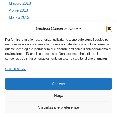
Maggio 2013
Aprile 2013
Marzo 2013
Febbraio 2013
Gestisci Consenso Cookie
Gennaio 2013
Dicembre 2012
Per fornire le migliori esperienze, utilizziamo tecnologie come i cookie per
memorizzare e/o accedere alle informazioni del dispositivo. Il consenso a
Ottobre 2011
queste tecnologie ci permetterà di elaborare dati come il comportamento di
Dicembre 2010
navigazione o ID unici su questo sito. Non acconsentire o ritirare il
consenso può influire negativamente su alcune caratteristiche e funzioni.
Novembre 2010
Settembre 2010
Gestisci servizi
Agosto 2010
Accetta
Nega
Dott.ssa Mariangela Lecci - Consulente di Comunicazione e Marketing
Visualizza le preferenze
Strategico - PI - IT04236170405