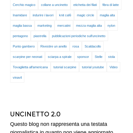
Cerchio magico
collane a uncinetto
etichetta dei filati
fibra di latte
Inamidare
indurire i lavori
knit cafè
magic circle
maglia alta
maglia bassa
marketing
mercatini
mezza maglia alta
nylon
pentagono
piastrella
pubblicazioni periodiche sull'uncinetto
Punto gambero
Rivestire un anello
rosa
Scaldacollo
scarpine per neonati
sciarpa a spirale
sponsor
Stelle
stola
Tovaglietta all'americana
tutorial scarpine
tutorial youtube
Video
vinavil
UNCINETTO 2.0
Questo blog non rappresenta una testata
giornalistica in quanto non viene aggiornato