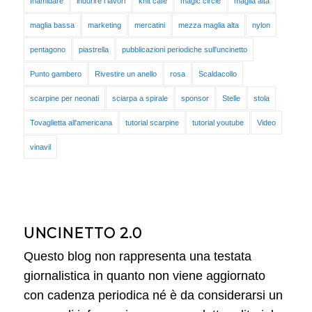
Inamidare
indurire i lavori
knit cafè
magic circle
maglia alta
maglia bassa
marketing
mercatini
mezza maglia alta
nylon
pentagono
piastrella
pubblicazioni periodiche sull'uncinetto
Punto gambero
Rivestire un anello
rosa
Scaldacollo
scarpine per neonati
sciarpa a spirale
sponsor
Stelle
stola
Tovaglietta all'americana
tutorial scarpine
tutorial youtube
Video
vinavil
UNCINETTO 2.0
Questo blog non rappresenta una testata
giornalistica in quanto non viene aggiornato
con cadenza periodica né è da considerarsi un