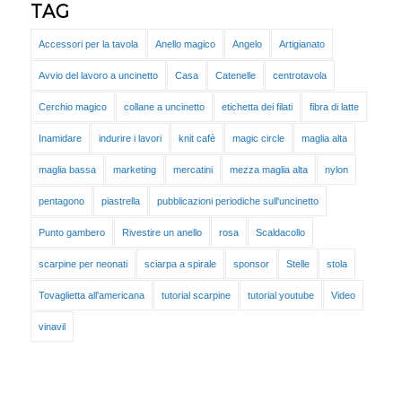
TAG
Accessori per la tavola
Anello magico
Angelo
Artigianato
Avvio del lavoro a uncinetto
Casa
Catenelle
centrotavola
Cerchio magico
collane a uncinetto
etichetta dei filati
fibra di latte
Inamidare
indurire i lavori
knit cafè
magic circle
maglia alta
maglia bassa
marketing
mercatini
mezza maglia alta
nylon
pentagono
piastrella
pubblicazioni periodiche sull'uncinetto
Punto gambero
Rivestire un anello
rosa
Scaldacollo
scarpine per neonati
sciarpa a spirale
sponsor
Stelle
stola
Tovaglietta all'americana
tutorial scarpine
tutorial youtube
Video
vinavil