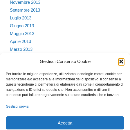
Novembre 2013
Settembre 2013
Luglio 2013
Giugno 2013
Maggio 2013
Aprile 2013
Marzo 2013
Febbraio 2013
Gestisci Consenso Cookie
Gennaio 2013
Dicembre 2012
Per fornire le migliori esperienze, utilizziamo tecnologie come i cookie per
memorizzare e/o accedere alle informazioni del dispositivo. Il consenso a
Ottobre 2011
queste tecnologie ci permetterà di elaborare dati come il comportamento di
Dicembre 2010
navigazione o ID unici su questo sito. Non acconsentire o ritirare il
consenso può influire negativamente su alcune caratteristiche e funzioni.
Novembre 2010
Settembre 2010
Gestisci servizi
Agosto 2010
Accetta