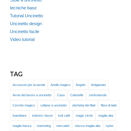
tecniche base
Tutorial Uncinetto
Uncinetto design
Uncinetto facile
Video tutorial
TAG
Accessori per la tavola
Anello magico
Angelo
Artigianato
Avvio del lavoro a uncinetto
Casa
Catenelle
centrotavola
Cerchio magico
collane a uncinetto
etichetta dei filati
fibra di latte
Inamidare
indurire i lavori
knit cafè
magic circle
maglia alta
maglia bassa
marketing
mercatini
mezza maglia alta
nylon