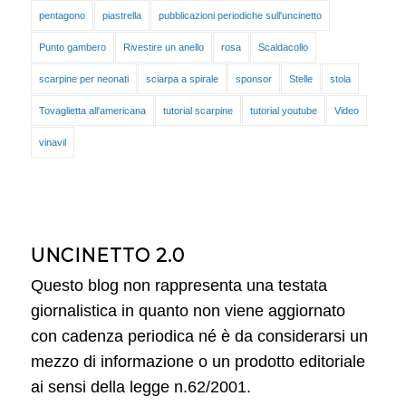
pentagono
piastrella
pubblicazioni periodiche sull'uncinetto
Punto gambero
Rivestire un anello
rosa
Scaldacollo
scarpine per neonati
sciarpa a spirale
sponsor
Stelle
stola
Tovaglietta all'americana
tutorial scarpine
tutorial youtube
Video
vinavil
UNCINETTO 2.0
Questo blog non rappresenta una testata
giornalistica in quanto non viene aggiornato
con cadenza periodica né è da considerarsi un
mezzo di informazione o un prodotto editoriale
ai sensi della legge n.62/2001.