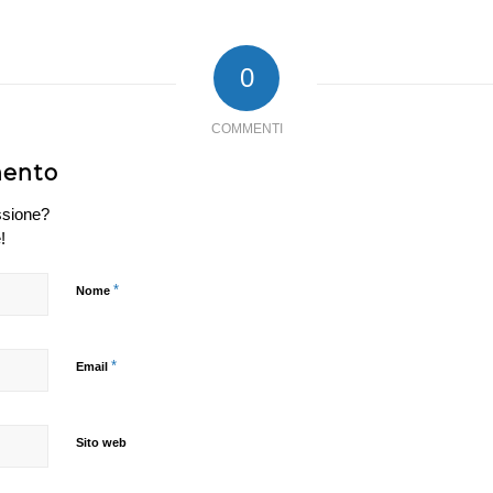
0
COMMENTI
mento
ssione?
!
*
Nome
*
Email
Sito web