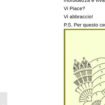
morbidezza e vivac
Vi Piace?
Vi abbraccio!
P.S. Per questo ce
Un fiorellino a uncinetto