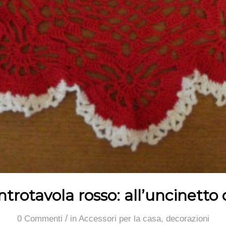
rotavola rosso: all’uncinetto
/
0 Commenti
in
Accessori per la casa
,
decorazioni