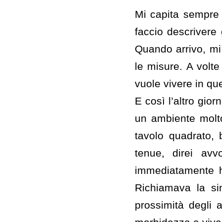
Mi capita sempre p
faccio descrivere g
Quando arrivo, mi 
le misure. A volt
vuole vivere in que
E così l’altro gio
un ambiente molt
tavolo quadrato,
tenue, direi av
immediatamente h
Richiamava la sint
prossimità degli 