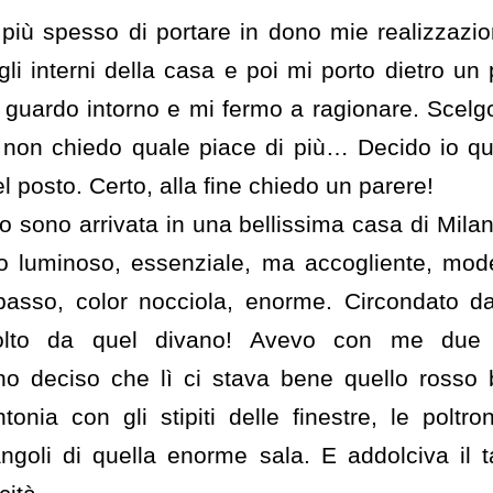
iù spesso di portare in dono mie realizzazion
li interni della casa e poi mi porto dietro un pa
guardo intorno e mi fermo a ragionare. Scelgo 
e non chiedo quale piace di più… Decido io q
l posto. Certo, alla fine chiedo un parere!
rno sono arrivata in una bellissima casa di Mila
o luminoso, essenziale, ma accogliente, mode
 basso, color nocciola, enorme. Circondato d
volto da quel divano! Avevo con me due 
o deciso che lì ci stava bene quello rosso b
onia con gli stipiti delle finestre, le poltr
angoli di quella enorme sala. E addolciva il t