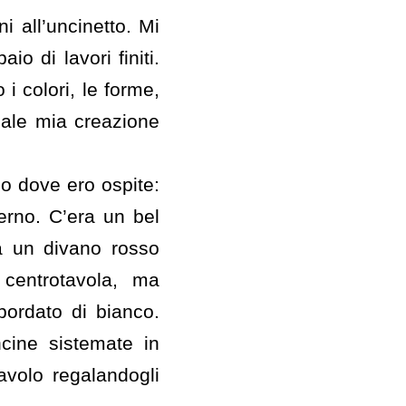
i all’uncinetto. Mi
io di lavori finiti.
i colori, le forme,
uale mia creazione
no dove ero ospite:
rno. C’era un bel
a un divano rosso
centrotavola, ma
ordato di bianco.
oncine sistemate in
avolo regalandogli