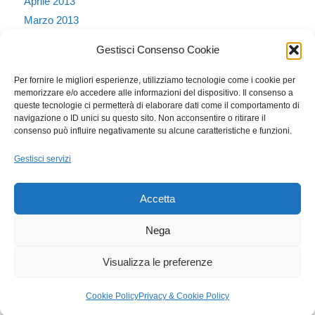
Aprile 2013
Marzo 2013
Febbraio 2013
Gestisci Consenso Cookie
Gennaio 2013
Dicembre 2012
Per fornire le migliori esperienze, utilizziamo tecnologie come i cookie per
memorizzare e/o accedere alle informazioni del dispositivo. Il consenso a
Ottobre 2011
queste tecnologie ci permetterà di elaborare dati come il comportamento di
Dicembre 2010
navigazione o ID unici su questo sito. Non acconsentire o ritirare il
consenso può influire negativamente su alcune caratteristiche e funzioni.
Novembre 2010
Settembre 2010
Gestisci servizi
Agosto 2010
Accetta
Nega
Dott.ssa Mariangela Lecci - Consulente di Comunicazione e Marketing
Visualizza le preferenze
Strategico - PI - IT04236170405
Cookie Policy
Privacy & Cookie Policy
Home
Chi sono
Contatti
Privacy & Cookie Policy
Cookie Policy (UE)