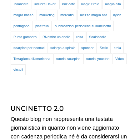
Inamidare
indurire i lavori
knit cafè
magic circle
maglia alta
maglia bassa
marketing
mercatini
mezza maglia alta
nylon
pentagono
piastrella
pubblicazioni periodiche sull'uncinetto
Punto gambero
Rivestire un anello
rosa
Scaldacollo
scarpine per neonati
sciarpa a spirale
sponsor
Stelle
stola
Tovaglietta all'americana
tutorial scarpine
tutorial youtube
Video
vinavil
UNCINETTO 2.0
Questo blog non rappresenta una testata
giornalistica in quanto non viene aggiornato
con cadenza periodica né è da considerarsi un