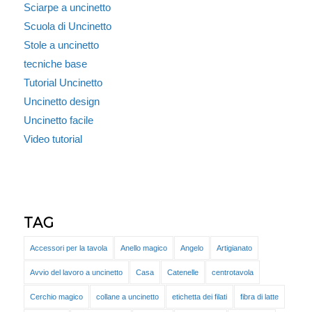
Sciarpe a uncinetto
Scuola di Uncinetto
Stole a uncinetto
tecniche base
Tutorial Uncinetto
Uncinetto design
Uncinetto facile
Video tutorial
TAG
Accessori per la tavola
Anello magico
Angelo
Artigianato
Avvio del lavoro a uncinetto
Casa
Catenelle
centrotavola
Cerchio magico
collane a uncinetto
etichetta dei filati
fibra di latte