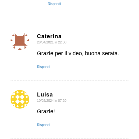
Rispondi
Caterina
28/04/2021 in 22:08
dice:
Grazie per il video, buona serata.
Rispondi
Luisa
10/02/2024 in 07:20
dice:
Grazie!
Rispondi