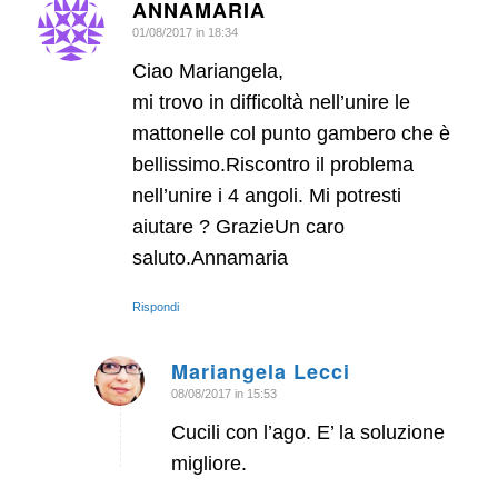
ANNAMARIA
01/08/2017 in 18:34
dice:
Ciao Mariangela,
mi trovo in difficoltà nell’unire le
mattonelle col punto gambero che è
bellissimo.Riscontro il problema
nell’unire i 4 angoli. Mi potresti
aiutare ? GrazieUn caro
saluto.Annamaria
Rispondi
Mariangela Lecci
08/08/2017 in 15:53
dice:
Cucili con l’ago. E’ la soluzione
migliore.