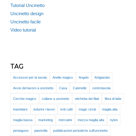
Tutorial Uncinetto
Uncinetto design
Uncinetto facile
Video tutorial
TAG
Accessori per la tavola
Anello magico
Angelo
Artigianato
Avvio del lavoro a uncinetto
Casa
Catenelle
centrotavola
Cerchio magico
collane a uncinetto
etichetta dei filati
fibra di latte
Inamidare
indurire i lavori
knit cafè
magic circle
maglia alta
maglia bassa
marketing
mercatini
mezza maglia alta
nylon
pentagono
piastrella
pubblicazioni periodiche sull'uncinetto