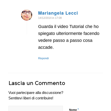
Mariangela Lecci
14/12/2014 in 17:08
dice:
Guarda il video Tutorial che ho
spiegato ulteriormente facendo
vedere passo a passo cosa
accade.
Rispondi
Lascia un Commento
Vuoi partecipare alla discussione?
Sentitevi liberi di contribuire!
*
Nome