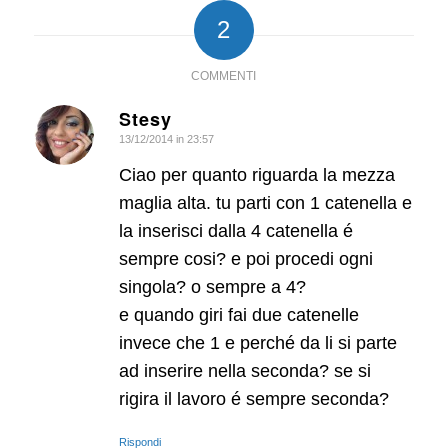
2
COMMENTI
Stesy
13/12/2014 in 23:57
dice:
Ciao per quanto riguarda la mezza
maglia alta. tu parti con 1 catenella e
la inserisci dalla 4 catenella é
sempre cosi? e poi procedi ogni
singola? o sempre a 4?
e quando giri fai due catenelle
invece che 1 e perché da li si parte
ad inserire nella seconda? se si
rigira il lavoro é sempre seconda?
Rispondi