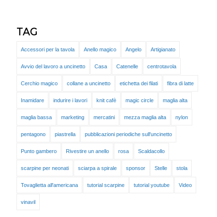
TAG
Accessori per la tavola
Anello magico
Angelo
Artigianato
Avvio del lavoro a uncinetto
Casa
Catenelle
centrotavola
Cerchio magico
collane a uncinetto
etichetta dei filati
fibra di latte
Inamidare
indurire i lavori
knit cafè
magic circle
maglia alta
maglia bassa
marketing
mercatini
mezza maglia alta
nylon
pentagono
piastrella
pubblicazioni periodiche sull'uncinetto
Punto gambero
Rivestire un anello
rosa
Scaldacollo
scarpine per neonati
sciarpa a spirale
sponsor
Stelle
stola
Tovaglietta all'americana
tutorial scarpine
tutorial youtube
Video
vinavil